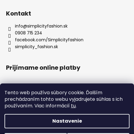
Kontakt
info
@
simplicityfashion.sk
0908 715 234
facebook.com/Simplicityfashion
simplicity_fashion.sk
Prijímame online platby
Tento web používa súbory cookie. Ďalším
prechádzaním tohto webu vyjadrujete súhlas s ich
Facebook
používaním. Viac informácií
tu
.
×
UPOZORNENIE K EXPEDÍCII
!
1. 8. 2026 – 18. 8. 2026
Nastavenie
Vytvoril Shoptet
OBJEDNÁVKY V TOMTO OBDOBÍ NEEXPEDUJEME.
Objednávky vytvorené od 1. 8. 2026 do 18. 8. 2026 budú odoslané po