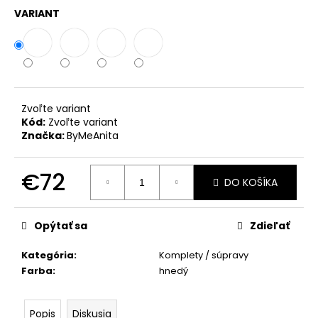
č
VARIANT
a
m
e
SUKŇA
S
Zvoľte variant
VRECKAMI
Kód:
Zvoľte variant
MCO
Značka:
ByMeAnita
BOW
BÉŽOVÁ
€72
€72
DO KOŠÍKA
Jednotková
cena:
Opýtať sa
Zdieľať
Kategória
:
Komplety / súpravy
Farba
:
hnedý
Popis
Diskusia