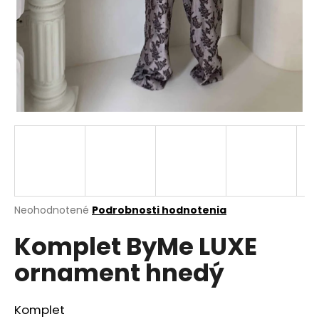
á
j
s
ť
?
HĽADAŤ
Priemerné
Neohodnotené
Podrobnosti hodnotenia
hodnotenie
O
Komplet ByMe LUXE
produktu
d
je
p
ornament hnedý
0,0
o
z
r
5
ú
hviezdičiek.
Komplet