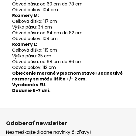
Obvod pásu: od 60 cm do 78 cm
Obvod bokov: 104 cm
Rozmery M:
Celková dĺžka: 117 cm
Výška pásu: 34 cm
Obvod pásu: od 64 cm do 82 cm
Obvod bokov: 108 cm
Rozmery L:
Celková dĺžka: 119 cm
Výška pásu: 35 cm
Obvod pásu: od 68 cm do 86 cm
Obvod bokov: 112 cm
Oblečenie merané v plochom stave! Jednotlivé
rozmery sa môžu líšiť o +/- 2 cm.
Vyrobené v EU.
Dodanie 5-7 dní.
Z
á
Odoberať newsletter
p
Nezmeškajte žiadne novinky či zľavy!
ä