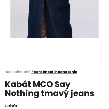
á
j
s
ť
?
HĽADAŤ
Priemerné
Neohodnotené
Podrobnosti hodnotenia
hodnotenie
O
Kabát MCO Say
produktu
d
je
p
Nothing tmavý jeans
0,0
o
z
r
5
ú
hviezdičiek.
Kabát