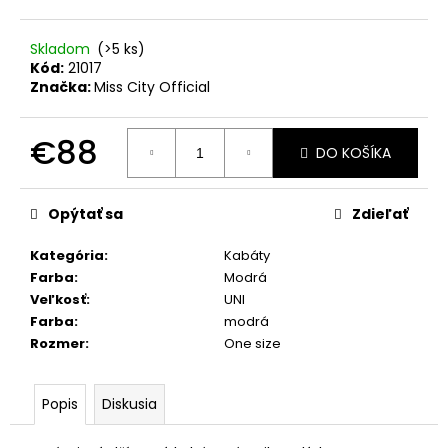
č
a
m
Skladom
(>5 ks)
e
Kód:
21017
Značka:
Miss City Official
OLAVOGA
€88
BODY
DO KOŠÍKA
AKOPI
ČIERNA
Jednotková
cena:
€25
Opýtať sa
Zdieľať
Kategória
:
Kabáty
Farba
:
Modrá
Veľkosť
:
UNI
Farba
:
modrá
Rozmer
:
One size
Popis
Diskusia