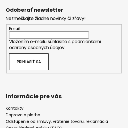
á
Odoberať newsletter
p
Nezmeškajte žiadne novinky či zľavy!
ä
t
Email
i
Vložením e-mailu súhlasíte s
podmienkami
e
ochrany osobných údajov
PRIHLÁSIŤ SA
Informácie pre vás
Kontakty
Doprava a platba
Odstúpenie od zmluvy, vrátenie tovaru, reklamácia
Často kladené otázky (FAQ)