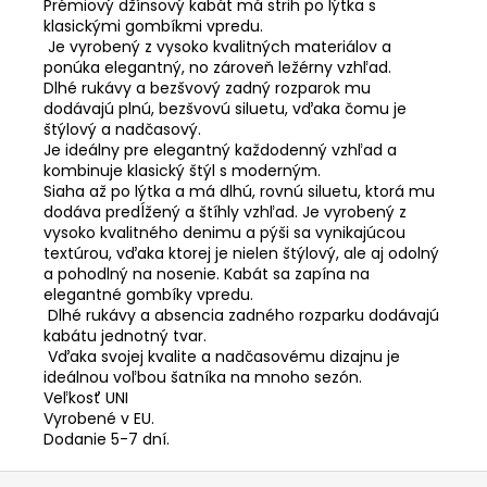
Prémiový džínsový kabát má strih po lýtka s
klasickými gombíkmi vpredu.
Je vyrobený z vysoko kvalitných materiálov a
ponúka elegantný, no zároveň ležérny vzhľad.
Dlhé rukávy a bezšvový zadný rozparok mu
dodávajú plnú, bezšvovú siluetu, vďaka čomu je
štýlový a nadčasový.
Je ideálny pre elegantný každodenný vzhľad a
kombinuje klasický štýl s moderným.
Siaha až po lýtka a má dlhú, rovnú siluetu, ktorá mu
dodáva predĺžený a štíhly vzhľad. Je vyrobený z
vysoko kvalitného denimu a pýši sa vynikajúcou
textúrou, vďaka ktorej je nielen štýlový, ale aj odolný
a pohodlný na nosenie. Kabát sa zapína na
elegantné gombíky vpredu.
Dlhé rukávy a absencia zadného rozparku dodávajú
kabátu jednotný tvar.
Vďaka svojej kvalite a nadčasovému dizajnu je
ideálnou voľbou šatníka na mnoho sezón.
Veľkosť UNI
Vyrobené v EU.
Dodanie 5-7 dní.
Z