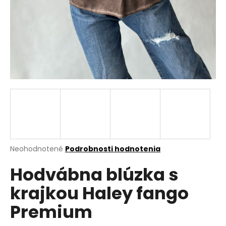
á
j
s
ť
?
HĽADAŤ
Priemerné
Neohodnotené
Podrobnosti hodnotenia
hodnotenie
O
Hodvábna blúzka s
produktu
d
je
p
krajkou Haley fango
0,0
o
z
r
Premium
5
ú
hviezdičiek.