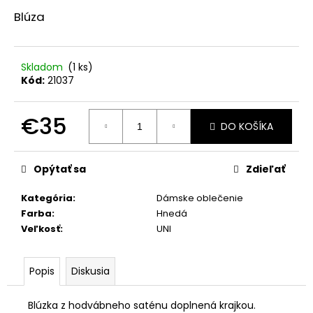
č
a
Blúza
m
e
Skladom
(1 ks)
Kód:
21037
OLAVOGA
BODY
AKOPI
€35
ČIERNA
DO KOŠÍKA
€25
Jednotková
cena:
Opýtať sa
Zdieľať
Kategória
:
Dámske oblečenie
Farba
:
Hnedá
Veľkosť
:
UNI
Popis
Diskusia
Blúzka z hodvábneho saténu doplnená krajkou.