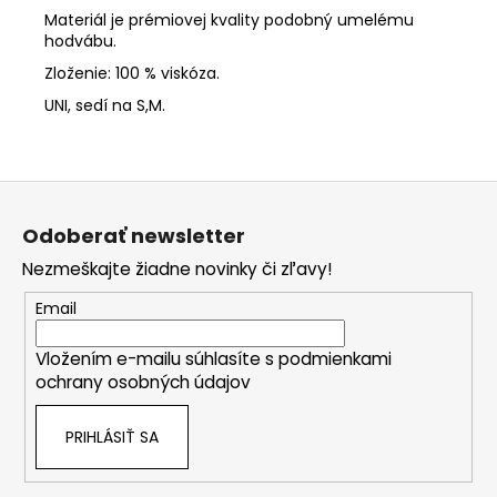
Materiál je prémiovej kvality podobný umelému
hodvábu.
Zloženie: 100 % viskóza.
UNI, sedí na S,M.
Z
á
Odoberať newsletter
p
Nezmeškajte žiadne novinky či zľavy!
ä
t
Email
i
Vložením e-mailu súhlasíte s
podmienkami
e
ochrany osobných údajov
PRIHLÁSIŤ SA