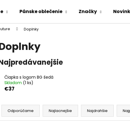
ie
Pánske oblečenie
Značky
Novin
uture
Doplnky
Čo potrebujete nájsť?
Doplnky
HĽADAŤ
Najpredávanejšie
Čiapka s logom BG šedá
Odporúčame
Skladom
(1 ks)
€37
R
a
Odporúčame
Najlacnejšie
Najdrahšie
Naj
d
e
KOMPLET LA BALANCIA CALVI ĽAN -
ZAVINOVACIE N
V