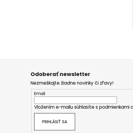
Z
á
Odoberať newsletter
p
Nezmeškajte žiadne novinky či zľavy!
ä
t
Email
i
Vložením e-mailu súhlasíte s
podmienkami o
e
PRIHLÁSIŤ SA