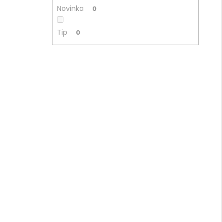
€25
Novinka
0
Tip
0