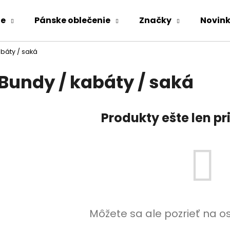
ie
Pánske oblečenie
Značky
Novin
abáty / saká
Čo potrebujete nájsť?
Bundy / kabáty / saká
HĽADAŤ
Produkty ešte len p
Odporúčame
Môžete sa ale pozrieť na o
KOMPLET LA BALANCIA CALVI ĽAN -
ZAVINOVACIE N