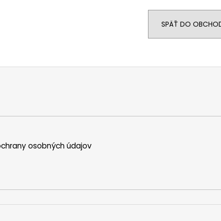
DOLCE PINK
PREMIUM
€74
€39
SPÄŤ DO OBCHO
chrany osobných údajov