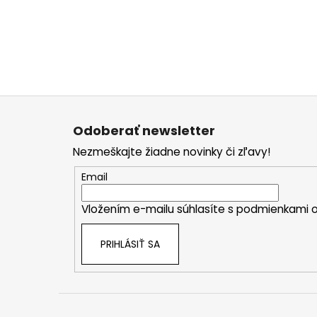
€25
Z
á
Odoberať newsletter
p
Nezmeškajte žiadne novinky či zľavy!
ä
t
Email
i
Vložením e-mailu súhlasíte s
podmienkami o
e
PRIHLÁSIŤ SA