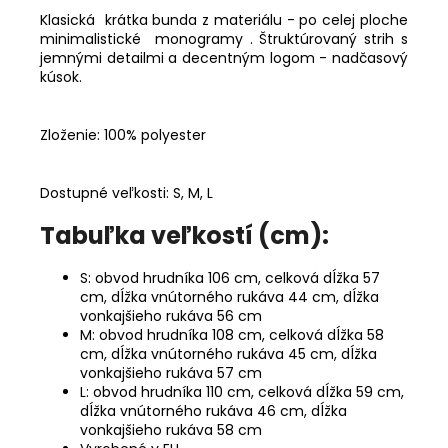
Klasická krátka bunda z materiálu - po celej ploche
minimalistické monogramy . Štruktúrovaný strih s
jemnými detailmi a decentným logom - nadčasový
kúsok.
Zloženie: 100% polyester
Dostupné veľkosti: S, M, L
Tabuľka veľkostí (cm):
S: obvod hrudníka 106 cm, celková dĺžka 57
cm, dĺžka vnútorného rukáva 44 cm, dĺžka
vonkajšieho rukáva 56 cm
M: obvod hrudníka 108 cm, celková dĺžka 58
cm, dĺžka vnútorného rukáva 45 cm, dĺžka
vonkajšieho rukáva 57 cm
L: obvod hrudníka 110 cm, celková dĺžka 59 cm,
dĺžka vnútorného rukáva 46 cm, dĺžka
vonkajšieho rukáva 58 cm