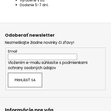
Vyrobené v EU.
Dodanie 5-7 dní.
Z
á
Odoberať newsletter
p
Nezmeškajte žiadne novinky či zľavy!
ä
t
Email
i
Vložením e-mailu súhlasíte s
podmienkami
e
ochrany osobných údajov
PRIHLÁSIŤ SA
Informácie pre vás