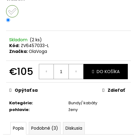
č
a
m
e
SUKŇA
Skladom
(2 ks)
S
Kód:
ZV6457033-L
VRECKAMI
Značka:
OlaVoga
MCO
BOW
BÉŽOVÁ
€105
DO KOŠÍKA
€72
Jednotková
cena:
Opýtať sa
Zdieľať
Kategória
:
Bundy/ kabáty
pohlavie
:
ženy
Popis
Podobné (3)
Diskusia