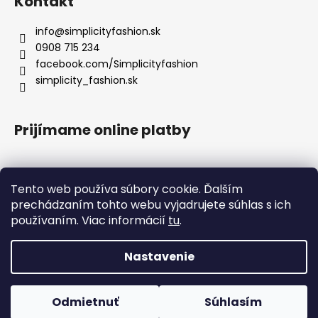
Kontakt
info
@
simplicityfashion.sk
0908 715 234
facebook.com/Simplicityfashion
simplicity_fashion.sk
Prijímame online platby
Tento web používa súbory cookie. Ďalším
prechádzaním tohto webu vyjadrujete súhlas s ich
Facebook
používaním. Viac informácií
tu
.
×
UPOZORNENIE K EXPEDÍCII
!
1. 8. 2026 – 18. 8. 2026
Nastavenie
Vytvoril Shoptet
OBJEDNÁVKY V TOMTO OBDOBÍ NEEXPEDUJEME.
Objednávky vytvorené od 1. 8. 2026 do 18. 8. 2026 budú odoslané po
Copyright 2026
Simplicity fashion
. Všetky práva
tomto termíne.
Odmietnuť
Súhlasím
vyhradené.
Upraviť nastavenie cookies