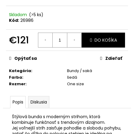
č
a
m
Skladom
(>5 ks)
e
Kód:
26986
€121
ZAVINOVACIE
DO KOŠÍKA
NOHAVICE
Jednotková
MARY
ČIERNA
cena:
PREMIUM
Opýtať sa
Zdieľať
€39
Kategória
:
Bundy / saká
Farba
:
šedá
Rozmer
:
One size
Popis
Diskusia
Štýlová bunda s moderným strihom, ktorá
kombinuje funkčnosť s trendovým dizajnom.
Jej voľnejší strih zaisťuje pohodlie a slobodu pohybu,
zatiaľ čo dĺžka do polovice stehien je ideálna na