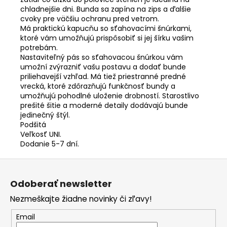
chladnejšie dni. Bunda sa zapína na zips a ďalšie
cvoky pre väčšiu ochranu pred vetrom.
Má praktickú kapucňu so sťahovacími šnúrkami,
ktoré vám umožňujú prispôsobiť si jej šírku vašim
potrebám.
Nastaviteľný pás so sťahovacou šnúrkou vám
umožní zvýrazniť vašu postavu a dodať bunde
priliehavejší vzhľad. Má tiež priestranné predné
vrecká, ktoré zdôrazňujú funkčnosť bundy a
umožňujú pohodlné uloženie drobností. Starostlivo
prešité šitie a moderné detaily dodávajú bunde
jedinečný štýl.
Podšitá
Veľkosť UNI.
Dodanie 5-7 dní.
Z
á
Odoberať newsletter
p
Nezmeškajte žiadne novinky či zľavy!
ä
t
Email