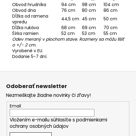
Obvod hrudníka
94 cm
98 cm
104 cm
Obvod dna
76 cm
80 cm
86 cm
Dĺžka od ramena
44,5 cm
45 cm
50 cm
vpredu
Dĺžka rukáva
68 cm
69 cm
70 cm
Šírka ramien
52 cm
53 cm
55 cm
Odev meraný v plochom stave. Rozmery sa môžu líšiť
o +/- 2 cm.
Vyrobené v EU.
Dodanie 5-7 dní.
Z
á
Odoberať newsletter
p
Nezmeškajte žiadne novinky či zľavy!
ä
t
Email
i
Vložením e-mailu súhlasíte s
podmienkami
e
ochrany osobných údajov