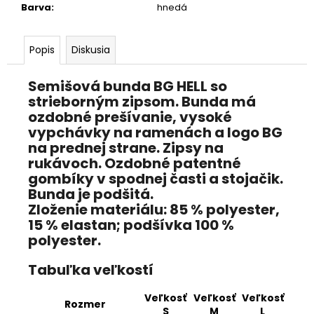
Barva
:
hnedá
Popis
Diskusia
Semišová bunda BG HELL so
strieborným zipsom. Bunda má
ozdobné prešívanie, vysoké
vypchávky na ramenách a logo BG
na prednej strane. Zipsy na
rukávoch. Ozdobné patentné
gombíky v spodnej časti a stojačik.
Bunda je podšitá.
Zloženie materiálu:
85 % polyester,
15 % elastan; podšívka 100 %
polyester.
Tabuľka veľkostí
Veľkosť
Veľkosť
Veľkosť
Rozmer
S
M
L