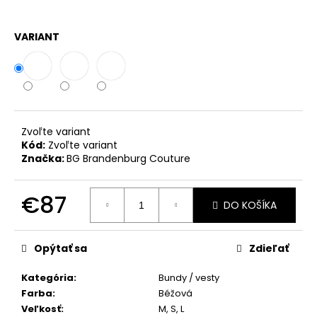
č
a
m
VARIANT
e
KOMPLET
LA
BALANCIA
CALVI
Zvoľte variant
ĽAN
Kód:
Zvoľte variant
-
Značka:
BG Brandenburg Couture
DOLCE
PINK
€74
€87
DO KOŠÍKA
Jednotková
cena:
Opýtať sa
Zdieľať
Kategória
:
Bundy / vesty
Farba
:
Béžová
Veľkosť
:
M, S, L