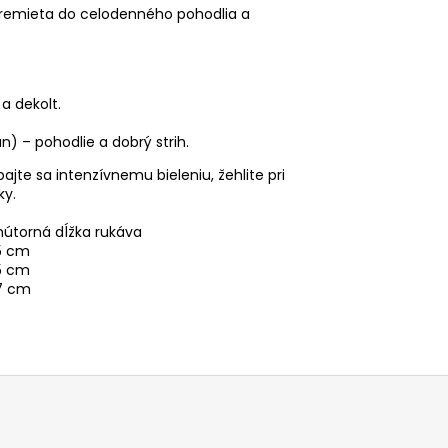
 premieta do celodenného pohodlia a
a dekolt.
n) – pohodlie a dobrý strih.
ajte sa intenzívnemu bieleniu, žehlite pri
ky.
nútorná dĺžka rukáva
5 cm
5 cm
7 cm