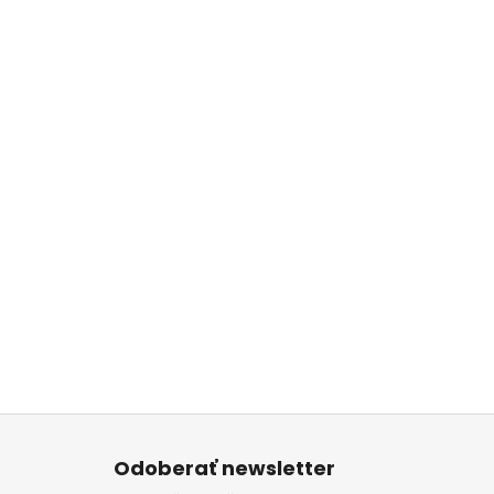
Z
á
Odoberať newsletter
p