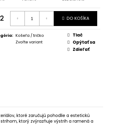
2
DO KOŠÍKA
otková
:
Tlač
gória
:
Košeľa / tričko
Zvoľte variant
Opýtať sa
Zdieľať
riálov, ktoré zaručujú pohodlie a estetickú
strihom, ktorý zvýrazňuje výstrih a ramená a