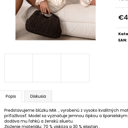
DOLCE PINK
PREMIUM
€74
€39
€4
Jedn
cena
Kate
EAN
:
Popis
Diskusia
Predstavujeme blúzku MIA , vyrobenú z vysoko kvalitných mate
príťažlivosť. Model sa vyznačuje jemnou čipkou a španielskym 
dodáva mu ľahkú a ženskú siluetu.
Zloženie materiálu: 70 % viskóza a 30 % elastan .