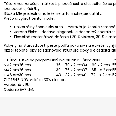
Táto zmes zaručuje mäkkosť, priedušnosť a elasticitu, čo sa
jednoduchej údržby.
Blúzka MIA je ideálna na ležérne aj formálnejšie outfity.
Prečo si vybrať tento model:
Univerzálny španielsky strih – zvýrazňuje ženské ramená 
Jemná čipka – dodáva eleganciu a decentný charakter.
Flexibilné materiálové zloženie (70 % viskóza, 30 % elasta
Pokyny na starostlivosť: perte podľa pokynov na etikete, vyhýb
nižšej teplote, aby sa zachovala štruktúra čipky a elasticita lát
Dĺžka
Dĺžka od podpazušia
Šírka hrudník
Šírka dolu
V
S
42 cm
26 cm
36 – 70 x 2 cm
34 – 60 x 2 cm
5
M
42 cm
26 cm
39 – 76 x 2 cm
37 – 65 x 2 cm
5
L
46 cm
30 cm
43 – 82 x 2 cm
41 – 72 x 2 cm
5
ZLOŽENIE: 70% viskóza 30% elastan
Vyrobené v EU.
Dodanie 5-7 dní.