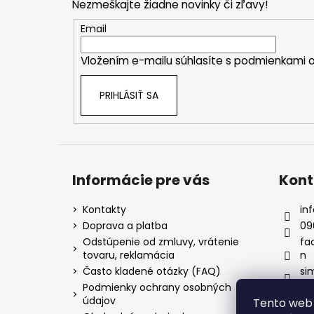
Nezmeškajte žiadne novinky či zľavy!
ä
t
Email
i
Vložením e-mailu súhlasíte s
podmienkami o
e
PRIHLÁSIŤ SA
Informácie pre vás
Kont
Kontakty
inf
Doprava a platba
09
Odstúpenie od zmluvy, vrátenie
fa
tovaru, reklamácia
n
Často kladené otázky (FAQ)
si
Podmienky ochrany osobných
údajov
Tento web 