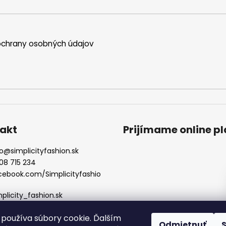
chrany osobných údajov
akt
Prijímame online p
o
@
simplicityfashion.sk
08 715 234
cebook.com/Simplicityfashio
mplicity_fashion.sk
používa súbory cookie. Ďalším
Odmietnuť